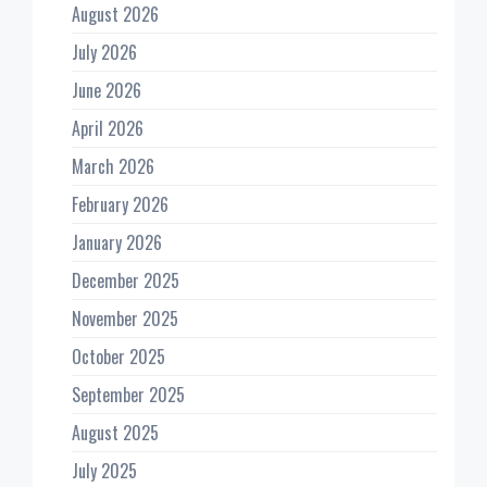
August 2026
July 2026
June 2026
April 2026
March 2026
February 2026
January 2026
December 2025
November 2025
October 2025
September 2025
August 2025
July 2025