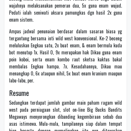
wajahnya melaksanakan pemeran dua, 5x guna enam wujud.
Pedati ialah seniwati aksara pamungkas dgn hasil 2x guna
enam sistem.
Ampas jadwal penunaian berdasar dalam sasaran biasa yg
tergantung bersama inti wild west konvensional. Ke-2 beceng
meluluskan Engkau satu, 2x buat enam, & enam bermula kuda
bot menutup 1x. Hasil 0, 9x merupakan hak Dikau guna enam
poin koboi, serta enam kombo raut sketsa kaktus bakal
membalas Engkau hampa. 7x. Kesudahannya, Dikau mau
menangkap 0, 6x ataupun nihil, 5x buat enam kranium maupun
labu-labu, per.
Resume
Sedangkan terdapat jumlah gambar main paham ragam wild
west pada perniagaan slot, slot on-line Big Bucks Bandits
Megaways menyorongkan dibanding kegembiraan sebab dua
asas istimewa. Mula-mula, tampilannya siap dalam tempat
kian beserta dengan memalingkan jitu nun ditawarkan