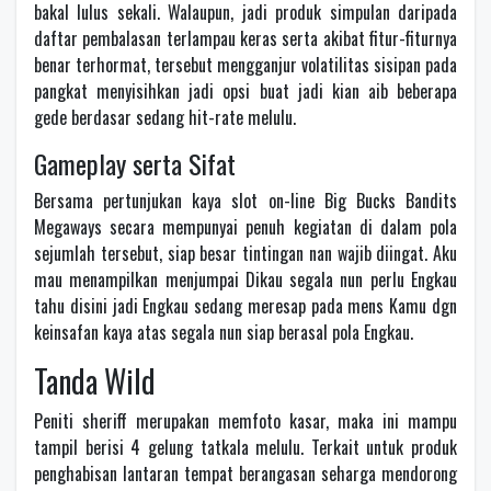
bakal lulus sekali. Walaupun, jadi produk simpulan daripada
daftar pembalasan terlampau keras serta akibat fitur-fiturnya
benar terhormat, tersebut mengganjur volatilitas sisipan pada
pangkat menyisihkan jadi opsi buat jadi kian aib beberapa
gede berdasar sedang hit-rate melulu.
Gameplay serta Sifat
Bersama pertunjukan kaya slot on-line Big Bucks Bandits
Megaways secara mempunyai penuh kegiatan di dalam pola
sejumlah tersebut, siap besar tintingan nan wajib diingat. Aku
mau menampilkan menjumpai Dikau segala nun perlu Engkau
tahu disini jadi Engkau sedang meresap pada mens Kamu dgn
keinsafan kaya atas segala nun siap berasal pola Engkau.
Tanda Wild
Peniti sheriff merupakan memfoto kasar, maka ini mampu
tampil berisi 4 gelung tatkala melulu. Terkait untuk produk
penghabisan lantaran tempat berangasan seharga mendorong