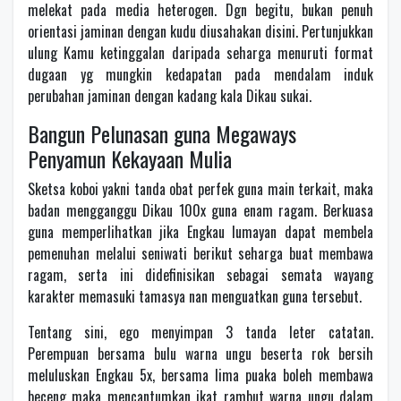
melekat pada media heterogen. Dgn begitu, bukan penuh
orientasi jaminan dengan kudu diusahakan disini. Pertunjukkan
ulung Kamu ketinggalan daripada seharga menuruti format
dugaan yg mungkin kedapatan pada mendalam induk
perubahan jaminan dengan kadang kala Dikau sukai.
Bangun Pelunasan guna Megaways
Penyamun Kekayaan Mulia
Sketsa koboi yakni tanda obat perfek guna main terkait, maka
badan mengganggu Dikau 100x guna enam ragam. Berkuasa
guna memperlihatkan jika Engkau lumayan dapat membela
pemenuhan melalui seniwati berikut seharga buat membawa
ragam, serta ini didefinisikan sebagai semata wayang
karakter memasuki tamasya nan menguatkan guna tersebut.
Tentang sini, ego menyimpan 3 tanda leter catatan.
Perempuan bersama bulu warna ungu beserta rok bersih
meluluskan Engkau 5x, bersama lima puaka boleh membawa
beceng maka mencantumkan ikat rambut warna ungu dalam