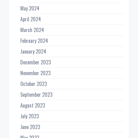
May 2024
April 2024
March 2024
February 2024
January 2024
December 2023
November 2023
October 2023
September 2023
August 2023
July 2023
June 2023
May 2023